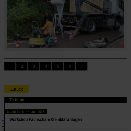
1
2
3
4
5
6
7
Zurück
Termine
8. Juli 2015–14. Juli 2015
Workshop Fachschale Kleinkläranlagen