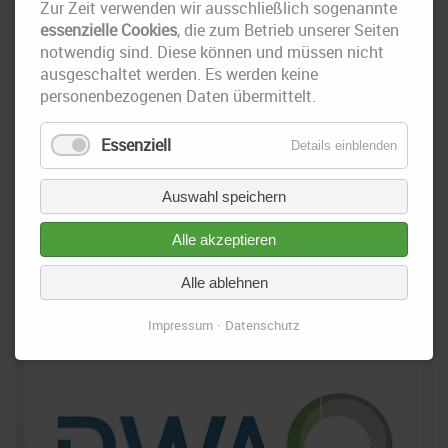
Zur Zeit verwenden wir ausschließlich sogenannte
essenzielle Cookies
, die zum Betrieb unserer Seiten
notwendig sind. Diese können und müssen nicht
ausgeschaltet werden. Es werden keine
personenbezogenen Daten übermittelt.
Essenziell
Details einblenden
Auswahl speichern
11. September 2023
Alle akzeptieren
IRS Weiterbildung Update
Alle ablehnen
Frau M.Sc. Anika Wittwer am 17.06.2023 Ihren ZKS Lehrgang
erfolgreich angeschlossen
Impressum
Datenschutz