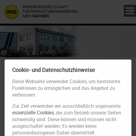
INGENIEURGESELLSCHAFT
FÜR ROHRLEITUNGSSANIERUNG
MBH
SACHSEN
REWE Teamchallenge 2019
Cookie- und Datenschutzhinweise
Diese Webseite verwendet Cookies, um bestimmte
Funktionen zu ermöglichen und das Angebot zu
verbessern.
Zur Zeit verwenden wir ausschließlich sogenannte
essenzielle Cookies
, die zum Betrieb unserer Seiten
notwendig sind. Diese können und müssen nicht
ausgeschaltet werden. Es werden keine
personenbezogenen Daten übermittelt.