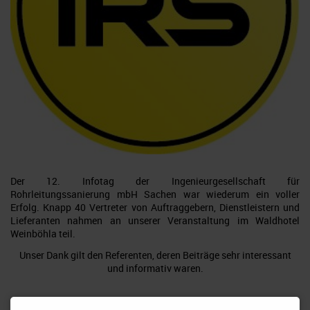
Der 12. Infotag der Ingenieurgesellschaft für
Rohrleitungssanierung mbH Sachen war wiederum ein voller
Erfolg. Knapp 40 Vertreter von Auftraggebern, Dienstleistern und
Lieferanten nahmen an unserer Veranstaltung im Waldhotel
Weinböhla teil.
Unser Dank gilt den Referenten, deren Beiträge sehr interessant
und informativ waren.