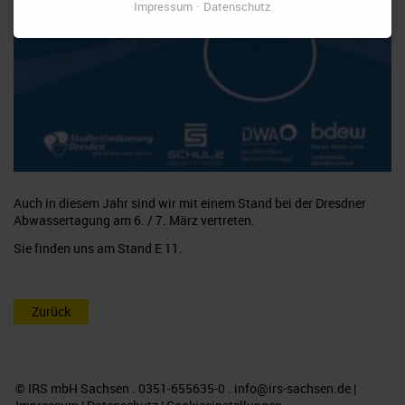
Impressum
Datenschutz
Auch in diesem Jahr sind wir mit einem Stand bei der Dresdner
Abwassertagung am 6. / 7. März vertreten.
Sie finden uns am Stand E 11.
Zurück
© IRS mbH Sachsen . 0351-655635-0 .
info@irs-sachsen.de
|