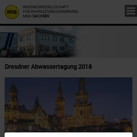
INGENIEURGESELLSCHAFT
FÜR ROHRLEITUNGSSANIERUNG
MBH
SACHSEN
Dresdner Abwassertagung 2018