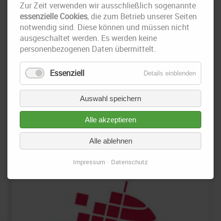
Zur Zeit verwenden wir ausschließlich sogenannte
essenzielle Cookies
, die zum Betrieb unserer Seiten
notwendig sind. Diese können und müssen nicht
ausgeschaltet werden. Es werden keine
personenbezogenen Daten übermittelt.
Essenziell
Details einblenden
Auswahl speichern
22. September 2015
Alle akzeptieren
CAIGOS-Anwendertreffen 2015
Alle ablehnen
Am 22.September 2015 veranstaltet die CAIGOS GmbH eines ihrer
Anwendertreffen in Leipzig. Die IRS wird als Teilnehmer vor Ort sein.
Impressum
Datenschutz
Die Agenda der Veranstaltung finden Sie im nachfolgenden link.